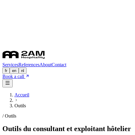
Services
References
About
Contact
fr
en
nl
Book a call
Accueil
Outils
/
Outils
Outils du consultant et exploitant hôtelier