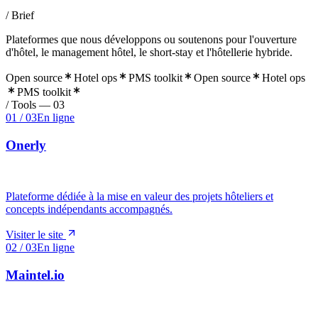
/ Brief
Plateformes que nous développons ou soutenons pour l'ouverture
d'hôtel, le management hôtel, le short-stay et l'hôtellerie hybride.
Open source
Hotel ops
PMS toolkit
Open source
Hotel ops
PMS toolkit
/ Tools —
03
01
/
03
En ligne
Onerly
Plateforme dédiée à la mise en valeur des projets hôteliers et
concepts indépendants accompagnés.
Visiter le site
02
/
03
En ligne
Maintel.io