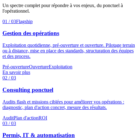
Un spectre complet pour répondre à vos enjeux, du ponctuel à
l'opérationnel.
01 / 03
Flagship
Gestion des opérations
Exploitation quotidienne, pré-ouverture et ouverture. Pilotage terrain
ou à distance, mise en place des standards, structuration des équipes
et des process.
Pré-ouverture
Ouverture
Exploitation
En savoir plus
0
2
/ 03
Consulting ponctuel
Audits flash et missions ciblées pour améliorer vos opérations :
diagnostic, plan d'action concret, mesure des résultats.
Audit
Plan d'action
ROI
0
3
/ 03
Permis, IT & automatisation