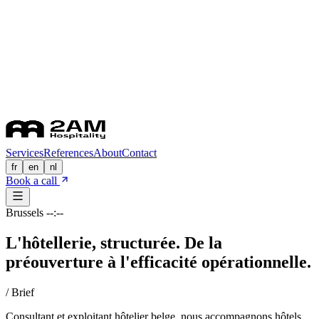
Services
References
About
Contact
fr
en
nl
Book a call
Brussels
--:--
L'hôtellerie,
structurée.
De la
préouverture à l'efficacité opérationnelle.
/ Brief
Consultant et exploitant hôtelier belge, nous accompagnons hôtels