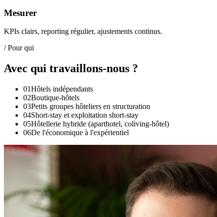
Mesurer
KPIs clairs, reporting régulier, ajustements continus.
/ Pour qui
Avec qui travaillons-nous ?
01
Hôtels indépendants
02
Boutique-hôtels
03
Petits groupes hôteliers en structuration
04
Short-stay et exploitation short-stay
05
Hôtellerie hybride (aparthotel, coliving-hôtel)
06
De l'économique à l'expérientiel