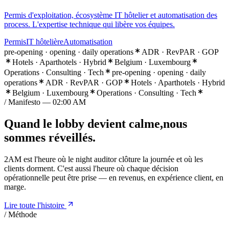
Permis d'exploitation, écosystème IT hôtelier et automatisation des
process. L'expertise technique qui libère vos équipes.
Permis
IT hôtelière
Automatisation
pre-opening · opening · daily operations
ADR · RevPAR · GOP
Hotels · Aparthotels · Hybrid
Belgium · Luxembourg
Operations · Consulting · Tech
pre-opening · opening · daily
operations
ADR · RevPAR · GOP
Hotels · Aparthotels · Hybrid
Belgium · Luxembourg
Operations · Consulting · Tech
/ Manifesto — 02:00 AM
Quand le lobby
devient calme,
nous
sommes
réveillés.
2AM est l'heure où le night auditor clôture la journée et où les
clients dorment. C'est aussi l'heure où chaque décision
opérationnelle peut être prise — en revenus, en expérience client, en
marge.
Lire toute l'histoire
/ Méthode