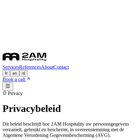
Services
References
About
Contact
fr
en
nl
Book a call
Privacy
Privacybeleid
Dit beleid beschrijft hoe 2AM Hospitality uw persoonsgegevens
verzamelt, gebruikt en beschermt, in overeenstemming met de
Algemene Verordening Gegevensbescherming (AVG).