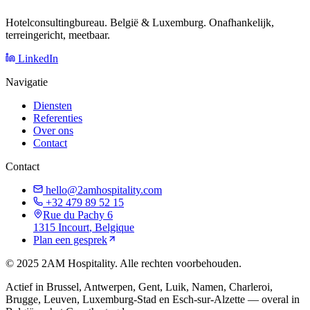
Hotelconsultingbureau. België & Luxemburg. Onafhankelijk,
terreingericht, meetbaar.
LinkedIn
Navigatie
Diensten
Referenties
Over ons
Contact
Contact
hello@2amhospitality.com
+32 479 89 52 15
Rue du Pachy 6
1315
Incourt
, Belgique
Plan een gesprek
©
2025
2AM Hospitality
.
Alle rechten voorbehouden.
Actief in Brussel, Antwerpen, Gent, Luik, Namen, Charleroi,
Brugge, Leuven, Luxemburg-Stad en Esch-sur-Alzette — overal in