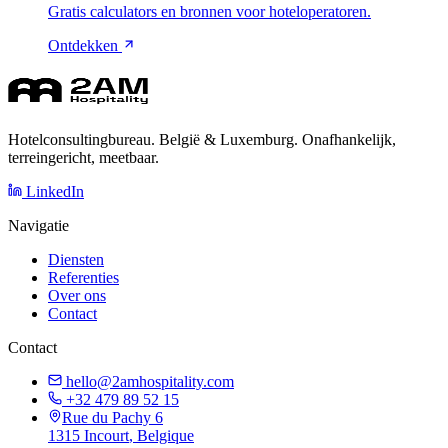
Gratis calculators en bronnen voor hoteloperatoren.
Ontdekken
Hotelconsultingbureau. België & Luxemburg. Onafhankelijk,
terreingericht, meetbaar.
LinkedIn
Navigatie
Diensten
Referenties
Over ons
Contact
Contact
hello@2amhospitality.com
+32 479 89 52 15
Rue du Pachy 6
1315
Incourt
, Belgique