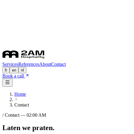
Services
References
About
Contact
fr
en
nl
Book a call
Home
Contact
/ Contact — 02:00 AM
Laten we praten.